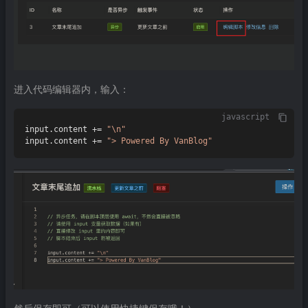
进入代码编辑器内，输入：
javascript
input.
content
 += 
"\n"
input.
content
 += 
"> Powered By VanBlog"